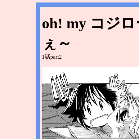
oh! my コ
ぇ～
1話part2