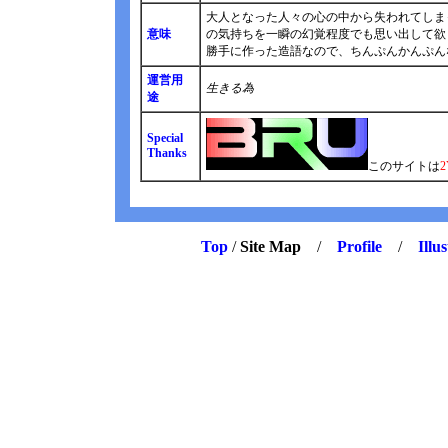
大人となった人々の心の中から失われてしま
意味
の気持ちを一瞬の幻覚程度でも思い出して欲
勝手に作った造語なので、ちんぷんかんぷん
運営用
生きる為
途
Special
Thanks
このサイトは
2
Top
/
Site Map
/
Profile
/
Illus