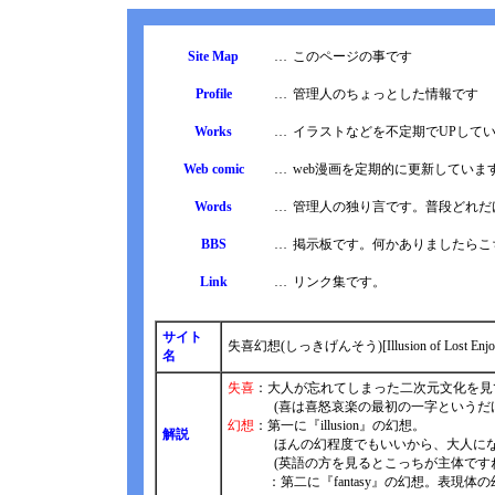
Site Map
…
このページの事です
Profile
…
管理人のちょっとした情報です
Works
…
イラストなどを不定期でUPして
Web comic
…
web漫画を定期的に更新していま
Words
…
管理人の独り言です。普段どれだ
BBS
…
掲示板です。何かありましたらこ
Link
…
リンク集です。
サイト
失喜幻想(しっきげんそう)[Illusion of Lost Enjoy
名
失喜
：大人が忘れてしまった二次元文化を見
(喜は喜怒哀楽の最初の一字というだけ
幻想
：第一に『illusion』の幻想。
解説
ほんの幻程度でもいいから、大人になっ
(英語の方を見るとこっちが主体ですね
：第二に『fantasy』の幻想。表現体