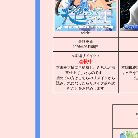
↑click↑
最終更新
2026年08月08日
＜本編リメイク＞
連載中
本編を大幅に再構成し、きちんと清
本編最終
書仕上げしたものです。
キャラを
初めての方はこちらのリメイクから
で
読み、気になったらリメイク前を読
むことをお勧めします